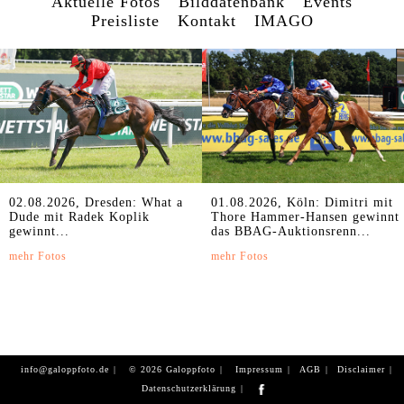
Aktuelle Fotos
Bilddatenbank
Events
Preisliste
Kontakt
IMAGO
02.08.2026, Dresden: What a
01.08.2026, Köln: Dimitri mit
Dude mit Radek Koplik
Thore Hammer-Hansen gewinnt
gewinnt...
das BBAG-Auktionsrenn...
mehr Fotos
mehr Fotos
info@galoppfoto.de
© 2026 Galoppfoto
Impressum
AGB
Disclaimer
Datenschutzerklärung